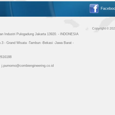
Facebo
Copyright © 20
san Industri Pulogadung Jakarta 13920. - INDONESIA
.3 - Grand Wisata -Tambun -Bekasi -Jawa Barat -
 ) 82616188
j.purnomo@combiengineering.co.id