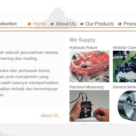
oduction
Home
About Us
Our Products
Prom
We Supply
Hydraulic Fixture
Modular Clam
lah sebuah perusahaan swasta
neering dan trading.
aha dan perluasan bisnis,
an pola manajemen yang
 salah satunya memperhatikan
Precision Measuring
General Wor
litas terbaik dan kemampuan
mi.
About Us...