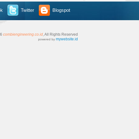
ok
Twitter
Blogspot
26
combiengineering.co.id
, All Rights Reserved
mywebsite.id
powered by